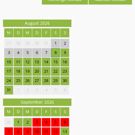
August 2026
M
D
M
D
F
S
S
27
28
29
30
31
1
2
3
4
5
6
7
8
9
10
11
12
13
14
15
16
17
18
19
20
21
22
23
24
25
26
27
28
29
30
31
1
2
3
4
5
6
September 2026
M
D
M
D
F
S
S
31
1
2
3
4
5
6
7
8
9
10
11
12
13