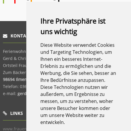
Ihre Privatsphäre ist
uns wichtig
KONTAKT
Diese Website verwendet Cookies
Ferienwohnung „Schöne Aussicht“,
und Targeting Technologien, um
Gerd & Christa Felka,
Ihnen ein besseres Internet-
Ortsteil Frauenwald,
Erlebnis zu ermöglichen und die
Zum Bäckerberg 9,
Werbung, die Sie sehen, besser an
98694 Ilmenau
Ihre Bedürfnisse anzupassen.
Telefon:
036782 / 61920
Diese Technologien nutzen wir
e-mail:
gerd.felka@t-online.de
außerdem, um Ergebnisse zu
messen, um zu verstehen, woher
unsere Besucher kommen oder
LINKS
um unsere Website weiter zu
entwickeln.
www.frauenwald.de
www.thueringer-waldcard.de