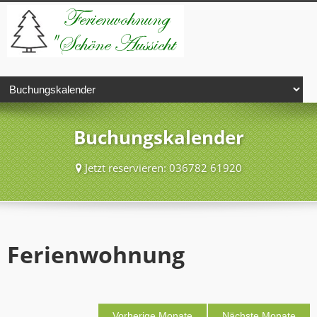
Buchungskalender
Jetzt reservieren: 036782 61920
Ferienwohnung
Vorherige Monate
Nächste Monate