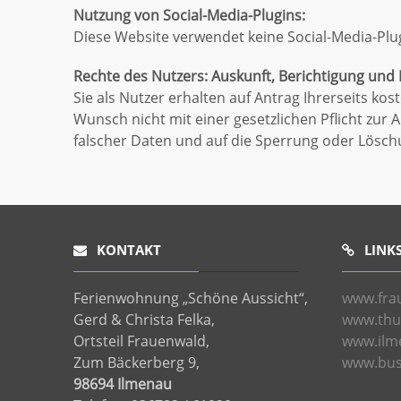
Nutzung von Social-Media-Plugins:
Diese Website verwendet keine Social-Media-Plu
Rechte des Nutzers: Auskunft, Berichtigung und
Sie als Nutzer erhalten auf Antrag Ihrerseits k
Wunsch nicht mit einer gesetzlichen Pflicht zur 
falscher Daten und auf die Sperrung oder Lösc
KONTAKT
LINK
Ferienwohnung „Schöne Aussicht“,
www.fra
Gerd & Christa Felka,
www.thu
Ortsteil Frauenwald,
www.ilm
Zum Bäckerberg 9,
www.bus
98694 Ilmenau