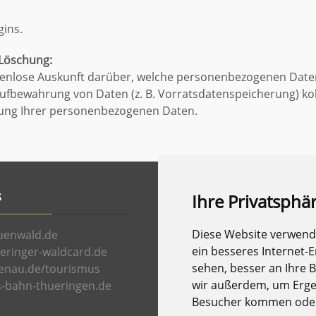
gins.
 Löschung:
ostenlose Auskunft darüber, welche personenbezogenen Date
Aufbewahrung von Daten (z. B. Vorratsdatenspeicherung) koll
hung Ihrer personenbezogenen Daten.
S
Ihre Privatsphär
Diese Website verwend
uenwald.de
ein besseres Internet-
eringer-waldcard.de
sehen, besser an Ihre 
enau.de/tourismus
wir außerdem, um Erge
-bahn-thueringen.de
Besucher kommen oder 