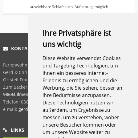
ausziehbare Schlafcouch, Aufbettung möglich
Ihre Privatsphäre ist
uns wichtig
KONTAKT
Diese Website verwendet Cookies
Ferienwohnung „Schöne Aussicht“,
und Targeting Technologien, um
Gerd & Christa Felka,
Ihnen ein besseres Internet-
Ortsteil Frauenwald,
Erlebnis zu ermöglichen und die
Zum Bäckerberg 9,
Werbung, die Sie sehen, besser an
98694 Ilmenau
Ihre Bedürfnisse anzupassen.
Telefon:
036782 / 61920
Diese Technologien nutzen wir
e-mail:
gerd.felka@t-online.de
außerdem, um Ergebnisse zu
messen, um zu verstehen, woher
unsere Besucher kommen oder
LINKS
um unsere Website weiter zu